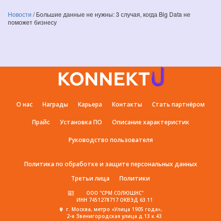
Новости
/
Большие данные не нужны: 3 случая, когда Big Data не
поможет бизнесу
О нас
Награды
Карьера
Контакты
Стать партнёром
Прайс
Установка ПО
Описание характеристик
Руководство пользователя
Политика по обработке и защите персональных данных
Третьи лица
Политики
ООО "СРМ СОЛЮШНС"
ИНН 7451278717 ОКВЭД 63.11
г. Москва, метро «Улица 1905 года»,
2-я Звенигородская улица д.13 к.43