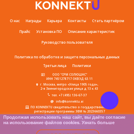
О нас
Награды
Карьера
Контакты
Стать партнёром
Прайс
Установка ПО
Описание характеристик
Руководство пользователя
Политика по обработке и защите персональных данных
Третьи лица
Политики
ООО "СРМ СОЛЮШНС"
ИНН 7451278717 ОКВЭД 63.11
г. Москва, метро «Улица 1905 года»,
2-я Звенигородская улица д.13 к.43
тел. +7 (495) 136-67-37
info@konnektu.ai
ПО KONNEKTU свидетельство о государственной
регистрации программы ЭВМ № 2023660357
Реестр российского ПО №18668
Продолжая использовать наш сайт, вы даёте согласие
на использование файлов cookies.
Узнать больше
Технологический стек PostgreSQL,
Apache Kafka, Kubernetes
Языки и фреймворки: .NET 8, Angular